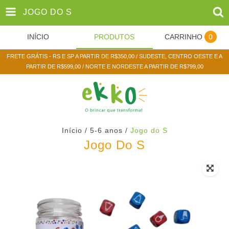
JOGO DO S
INÍCIO
PRODUTOS
CARRINHO
0
FRETE GRÁTIS - RS E SP A PARTIR DE R$350,00 / SUDESTE, CENTRO OESTE E A
PARTIR DE R$599,00 / NORTE E NORDESTE A PARTIR DE R$799,00
Início
/
5-6 anos
/
Jogo do S
Jogo Do S