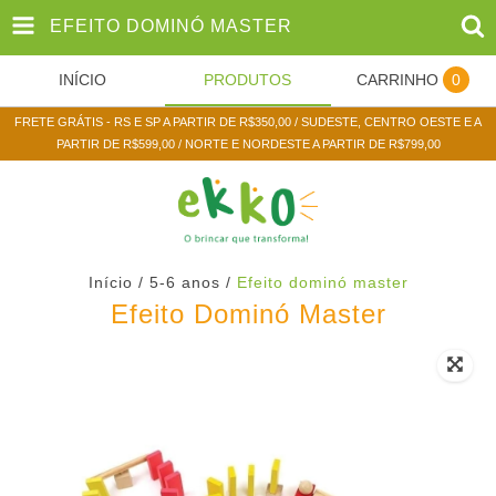
EFEITO DOMINÓ MASTER
INÍCIO
PRODUTOS
CARRINHO
0
FRETE GRÁTIS - RS E SP A PARTIR DE R$350,00 / SUDESTE, CENTRO OESTE E A
PARTIR DE R$599,00 / NORTE E NORDESTE A PARTIR DE R$799,00
Início
/
5-6 anos
/
Efeito dominó master
Efeito Dominó Master