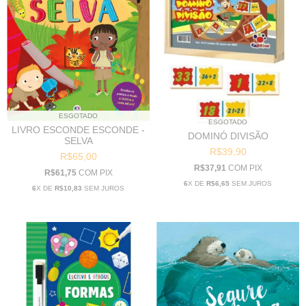
ESGOTADO
ESGOTADO
LIVRO ESCONDE ESCONDE -
DOMINÓ DIVISÃO
SELVA
R$39,90
R$65,00
R$37,91
COM
PIX
R$61,75
COM
PIX
6
X DE
R$6,65
SEM JUROS
6
X DE
R$10,83
SEM JUROS