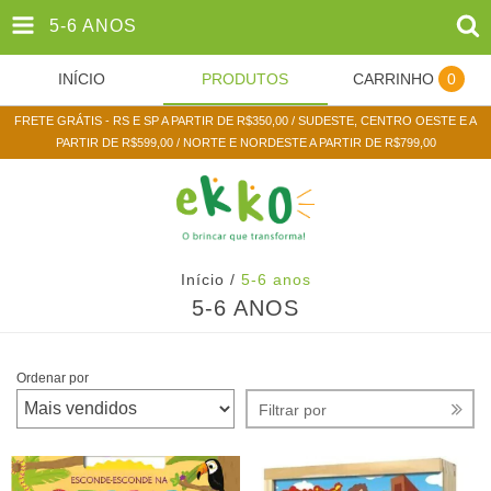
5-6 ANOS
INÍCIO
PRODUTOS
CARRINHO
0
FRETE GRÁTIS - RS E SP A PARTIR DE R$350,00 / SUDESTE, CENTRO OESTE E A
PARTIR DE R$599,00 / NORTE E NORDESTE A PARTIR DE R$799,00
Início
/
5-6 anos
5-6 ANOS
Ordenar por
Filtrar por