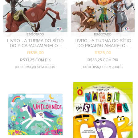
ESGOTADO
ESGOTADO
LIVRO - A TURMA DO SÍTIO
LIVRO - A TURMA DO SÍTIO
DO PICAPAU AMARELO -
DO PICAPAU AMARELO -
DOM QUIXOTE DAS
HISTÓRIA DO MUNDO PARA
R$35,00
R$35,00
CRIANÇAS
AS CRIANÇAS
R$33,25
COM
PIX
R$33,25
COM
PIX
6
X DE
R$5,83
SEM JUROS
6
X DE
R$5,83
SEM JUROS