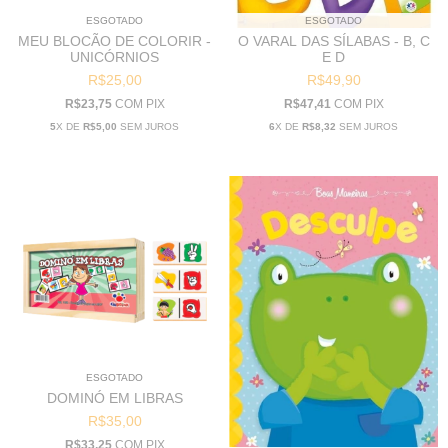
ESGOTADO
ESGOTADO
MEU BLOCÃO DE COLORIR -
O VARAL DAS SÍLABAS - B, C
UNICÓRNIOS
E D
R$25,00
R$49,90
R$23,75
COM
PIX
R$47,41
COM
PIX
5
X DE
R$5,00
SEM JUROS
6
X DE
R$8,32
SEM JUROS
ESGOTADO
DOMINÓ EM LIBRAS
R$35,00
R$33,25
COM
PIX