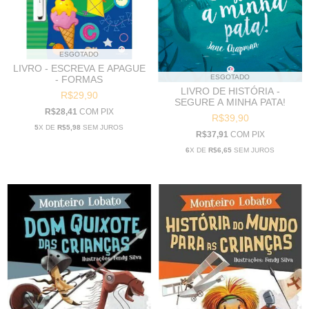
ESGOTADO
LIVRO - ESCREVA E APAGUE
ESGOTADO
- FORMAS
LIVRO DE HISTÓRIA -
R$29,90
SEGURE A MINHA PATA!
R$28,41
COM
PIX
R$39,90
5
X DE
R$5,98
SEM JUROS
R$37,91
COM
PIX
6
X DE
R$6,65
SEM JUROS