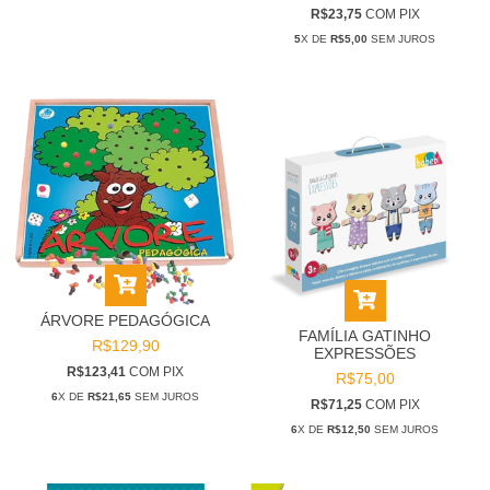
R$23,75
COM
PIX
5
X DE
R$5,00
SEM JUROS
ÁRVORE PEDAGÓGICA
FAMÍLIA GATINHO
R$129,90
EXPRESSÕES
R$123,41
COM
PIX
R$75,00
6
X DE
R$21,65
SEM JUROS
R$71,25
COM
PIX
6
X DE
R$12,50
SEM JUROS