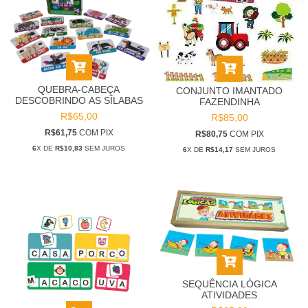
QUEBRA-CABEÇA
CONJUNTO IMANTADO
DESCOBRINDO AS SÍLABAS
FAZENDINHA
R$65,00
R$85,00
R$61,75
COM
PIX
R$80,75
COM
PIX
6
X DE
R$10,83
SEM JUROS
6
X DE
R$14,17
SEM JUROS
SEQUÊNCIA LÓGICA
ATIVIDADES