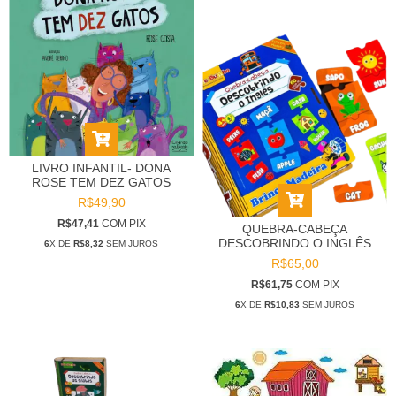
LIVRO INFANTIL- DONA
ROSE TEM DEZ GATOS
R$49,90
R$47,41
COM
PIX
QUEBRA-CABEÇA
DESCOBRINDO O INGLÊS
6
X DE
R$8,32
SEM JUROS
R$65,00
R$61,75
COM
PIX
6
X DE
R$10,83
SEM JUROS