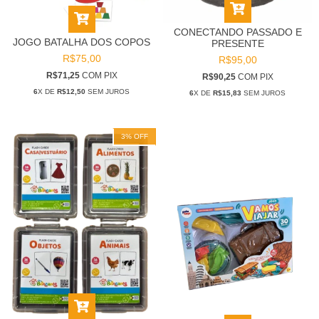
CONECTANDO PASSADO E
JOGO BATALHA DOS COPOS
PRESENTE
R$75,00
R$95,00
R$71,25
COM
PIX
R$90,25
COM
PIX
6
X DE
R$12,50
SEM JUROS
6
X DE
R$15,83
SEM JUROS
3
%
OFF