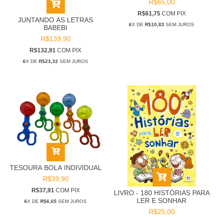
R$65,00
R$61,75
COM
PIX
JUNTANDO AS LETRAS
6
X DE
R$10,83
SEM JUROS
BABEBI
R$139,90
R$132,91
COM
PIX
6
X DE
R$23,32
SEM JUROS
TESOURA BOLA INDIVIDUAL
R$39,90
R$37,91
COM
PIX
LIVRO - 180 HISTÓRIAS PARA
LER E SONHAR
6
X DE
R$6,65
SEM JUROS
R$25,00