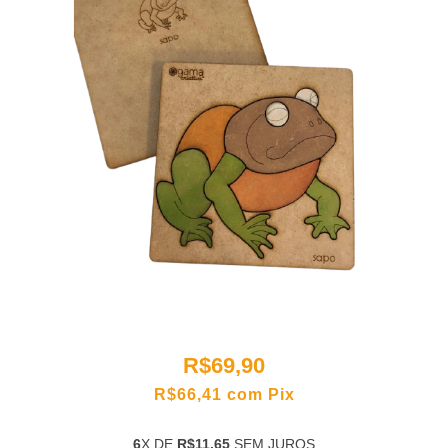
R$69,90
R$66,41
com
Pix
6
X DE
R$11,65
SEM JUROS