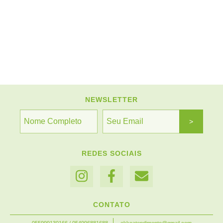
NEWSLETTER
REDES SOCIAIS
CONTATO
055999130166 / 054996881688
ekkoatendimento@gmail.com