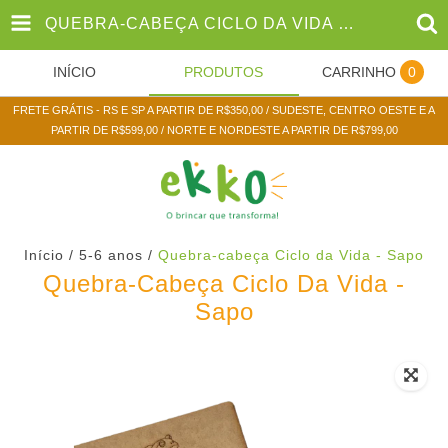
QUEBRA-CABEÇA CICLO DA VIDA - SAPO
INÍCIO
PRODUTOS
CARRINHO
0
FRETE GRÁTIS - RS E SP A PARTIR DE R$350,00 / SUDESTE, CENTRO OESTE E A
PARTIR DE R$599,00 / NORTE E NORDESTE A PARTIR DE R$799,00
Início
/
5-6 anos
/
Quebra-cabeça Ciclo da Vida - Sapo
Quebra-Cabeça Ciclo Da Vida -
Sapo