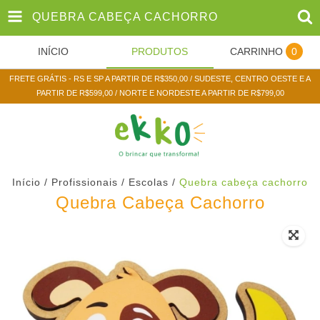
QUEBRA CABEÇA CACHORRO
INÍCIO
PRODUTOS
CARRINHO
0
FRETE GRÁTIS - RS E SP A PARTIR DE R$350,00 / SUDESTE, CENTRO OESTE E A
PARTIR DE R$599,00 / NORTE E NORDESTE A PARTIR DE R$799,00
Início
/
Profissionais / Escolas
/
Quebra cabeça cachorro
Quebra Cabeça Cachorro