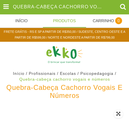
QUEBRA-CABEÇA CACHORRO VOGAIS E NÚMEROS
INÍCIO
PRODUTOS
CARRINHO
0
FRETE GRÁTIS - RS E SP A PARTIR DE R$350,00 / SUDESTE, CENTRO OESTE E A
PARTIR DE R$599,00 / NORTE E NORDESTE A PARTIR DE R$799,00
Início
/
Profissionais / Escolas
/
Psicopedagogia
/
Quebra-cabeça cachorro vogais e números
Quebra-Cabeça Cachorro Vogais E
Números