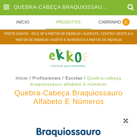
QUEBRA-CABEÇA BRAQUIOSSAURO ALFABETO E NÚMEROS
INÍCIO
PRODUTOS
CARRINHO
0
FRETE GRÁTIS - RS E SP A PARTIR DE R$350,00 / SUDESTE, CENTRO OESTE E A
PARTIR DE R$599,00 / NORTE E NORDESTE A PARTIR DE R$799,00
Início
/
Profissionais / Escolas
/
Quebra-cabeça
braquiossauro alfabeto e números
Quebra-Cabeça Braquiossauro
Alfabeto E Números