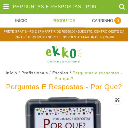
PERGUNTAS E RESPOSTAS - POR QUE?
INÍCIO
PRODUTOS
CARRINHO
0
FRETE GRÁTIS - RS E SP A PARTIR DE R$350,00 / SUDESTE, CENTRO OESTE E A
PARTIR DE R$599,00 / NORTE E NORDESTE A PARTIR DE R$799,00
Início
/
Profissionais / Escolas
/
Perguntas e respostas -
Por que?
Perguntas E Respostas - Por Que?