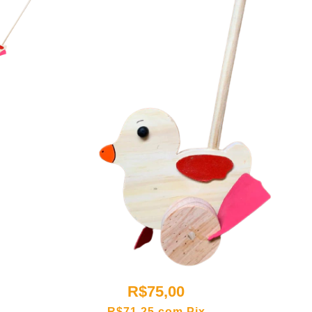
R$75,00
R$71,25
com
Pix