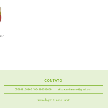
AR
CONTATO
055999130166 / 054996881688
ekkoatendimento@gmail.com
Santo Ângelo / Passo Fundo