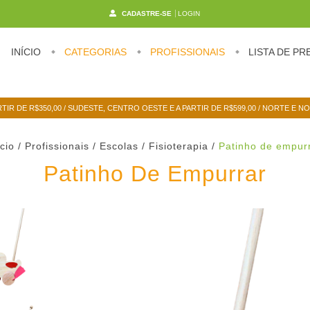
CADASTRE-SE
LOGIN
INÍCIO
CATEGORIAS
PROFISSIONAIS
LISTA DE PR
RTIR DE R$350,00 / SUDESTE, CENTRO OESTE E A PARTIR DE R$599,00 / NORTE E N
ício
/
Profissionais / Escolas
/
Fisioterapia
/
Patinho de empur
Patinho De Empurrar