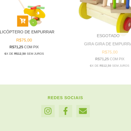
LICÓPTERO DE EMPURRAR
ESGOTADO
R$75,00
GIRA GIRA DE EMPURR
R$71,25
COM
PIX
R$75,00
6
X DE
R$12,50
SEM JUROS
R$71,25
COM
PIX
6
X DE
R$12,50
SEM JUROS
REDES SOCIAIS