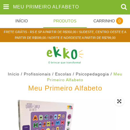
MEU PRIMEIRO ALFABETO
INÍCIO
PRODUTOS
CARRINHO
0
FRETE GRÁTIS - RS E SP A PARTIR DE R$350,00 / SUDESTE, CENTRO OESTE E A
PARTIR DE R$599,00 / NORTE E NORDESTE A PARTIR DE R$799,00
Início
/
Profissionais / Escolas
/
Psicopedagogia
/
Meu
Primeiro Alfabeto
Meu Primeiro Alfabeto