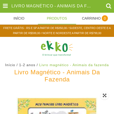
LIVRO MAGNÉTICO - ANIMAIS DA FAZENDA
INÍCIO
PRODUTOS
CARRINHO
0
FRETE GRÁTIS - RS E SP A PARTIR DE R$350,00 / SUDESTE, CENTRO OESTE E A
PARTIR DE R$599,00 / NORTE E NORDESTE A PARTIR DE R$799,00
Início
/
1-2 anos
/
Livro magnético - Animais da fazenda
Livro Magnético - Animais Da
Fazenda