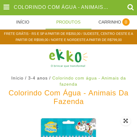
COLORINDO COM ÁGUA - ANIMAIS DA FAZENDA
INÍCIO
PRODUTOS
CARRINHO
0
FRETE GRÁTIS - RS E SP A PARTIR DE R$350,00 / SUDESTE, CENTRO OESTE E A
PARTIR DE R$599,00 / NORTE E NORDESTE A PARTIR DE R$799,00
Início
/
3-4 anos
/
Colorindo com água - Animais da
fazenda
Colorindo Com Água - Animais Da
Fazenda