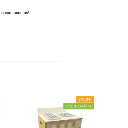
chas com acentos!
9
%
OFF
FRETE GRÁTIS