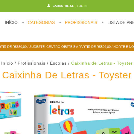
CADASTRE-SE
LOGIN
INÍCIO
CATEGORIAS
PROFISSIONAIS
LISTA DE PR
RTIR DE R$350,00 / SUDESTE, CENTRO OESTE E A PARTIR DE R$599,00 / NORTE E N
Início
/
Profissionais / Escolas
/
Caixinha de Letras - Toyster
Caixinha De Letras - Toyster