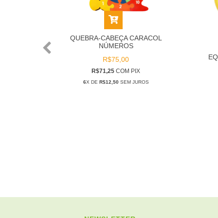
QUEBRA-CABEÇA CARACOL
NÚMEROS
EQ
R$75,00
ADEIRA
R$71,25
COM
PIX
6
X DE
R$12,50
SEM JUROS
OS