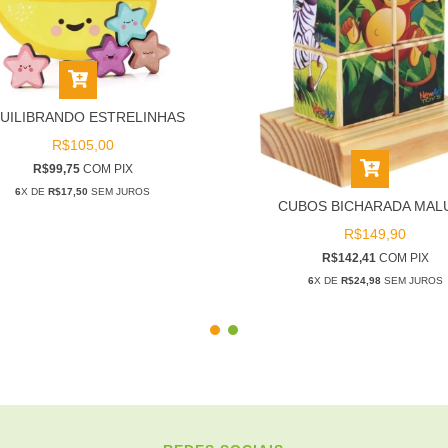
UILIBRANDO ESTRELINHAS
R$105,00
R$99,75
COM
PIX
6
X DE
R$17,50
SEM JUROS
CUBOS BICHARADA MAL
R$149,90
R$142,41
COM
PIX
6
X DE
R$24,98
SEM JUROS