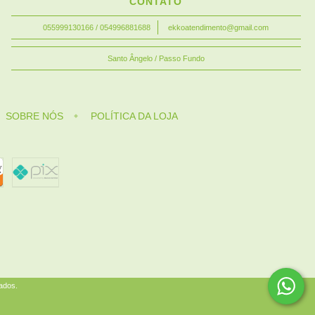
CONTATO
055999130166 / 054996881688
ekkoatendimento@gmail.com
Santo Ângelo / Passo Fundo
SOBRE NÓS
POLÍTICA DA LOJA
ados.