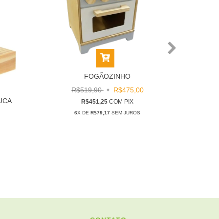
QUE
FOGÃOZINHO
R$519,90
R$475,00
UCA
R$451,25
COM
PIX
6
X DE
R$79,17
SEM JUROS