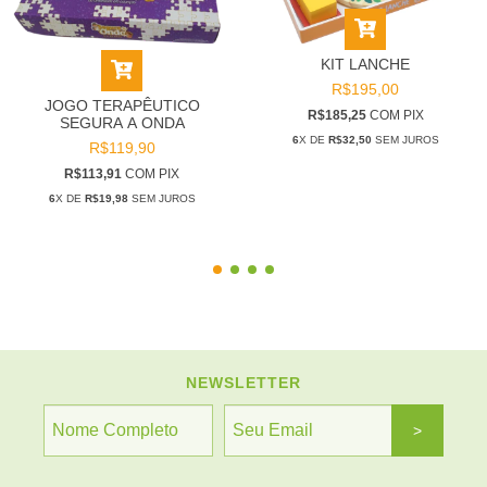
KIT LANCHE
R$195,00
JOGO TERAPÊUTICO
R$185,25
COM
PIX
SEGURA A ONDA
6
X DE
R$32,50
SEM JUROS
R$119,90
R$113,91
COM
PIX
6
X DE
R$19,98
SEM JUROS
NEWSLETTER