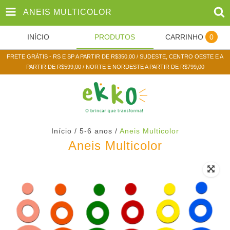
ANEIS MULTICOLOR
INÍCIO
PRODUTOS
CARRINHO
0
FRETE GRÁTIS - RS E SP A PARTIR DE R$350,00 / SUDESTE, CENTRO OESTE E A
PARTIR DE R$599,00 / NORTE E NORDESTE A PARTIR DE R$799,00
Início
/
5-6 anos
/
Aneis Multicolor
Aneis Multicolor