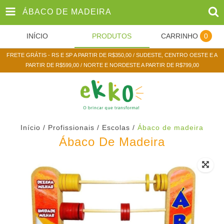
ÁBACO DE MADEIRA
INÍCIO
PRODUTOS
CARRINHO
0
FRETE GRÁTIS - RS E SP A PARTIR DE R$350,00 / SUDESTE, CENTRO OESTE E A
PARTIR DE R$599,00 / NORTE E NORDESTE A PARTIR DE R$799,00
Início
/
Profissionais / Escolas
/
Ábaco de madeira
Ábaco De Madeira