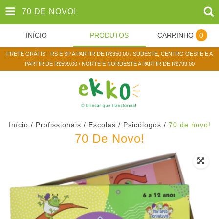
70 DE NOVO!
INÍCIO
PRODUTOS
CARRINHO
0
FRETE GRÁTIS - RS E SP A PARTIR DE R$350,00 / SUDESTE, CENTRO OESTE E A
PARTIR DE R$599,00 / NORTE E NORDESTE A PARTIR DE R$799,00
Início
/
Profissionais / Escolas
/
Psicólogos
/
70 de novo!
70 De Novo!