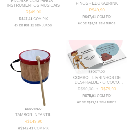
ENCAIXE COM PINOS -
PINOS - EDUKABRINK
INSTRUMENTOS MUSICAIS
R$49,90
R$49,90
R$47,41
COM
PIX
R$47,41
COM
PIX
6
X DE
R$8,32
SEM JUROS
6
X DE
R$8,32
SEM JUROS
ESGOTADO
COMBO - LIVRINHOS DE
DESFRALDE - O COCÔ
AMIGO + TCHAU FRALDAS
R$90,00
R$79,90
R$75,91
COM
PIX
6
X DE
R$13,32
SEM JUROS
ESGOTADO
TAMBOR INFANTIL
R$149,90
R$142,41
COM
PIX