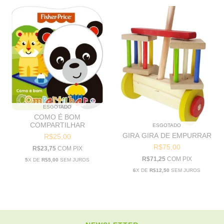
ESGOTADO
COMO É BOM
COMPARTILHAR
ESGOTADO
GIRA GIRA DE EMPURRAR
R$25,00
R$75,00
R$23,75
COM
PIX
R$71,25
COM
PIX
5
X DE
R$5,00
SEM JUROS
6
X DE
R$12,50
SEM JUROS