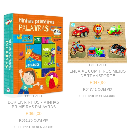
ESGOTADO
ENCAIXE COM PINOS MEIOS
DE TRANSPORTE
R$49,90
R$47,41
COM
PIX
6
X DE
R$8,32
SEM JUROS
ESGOTADO
BOX LIVRINHOS - MINHAS
PRIMEIRAS PALAVRAS
R$65,00
R$61,75
COM
PIX
6
X DE
R$10,83
SEM JUROS