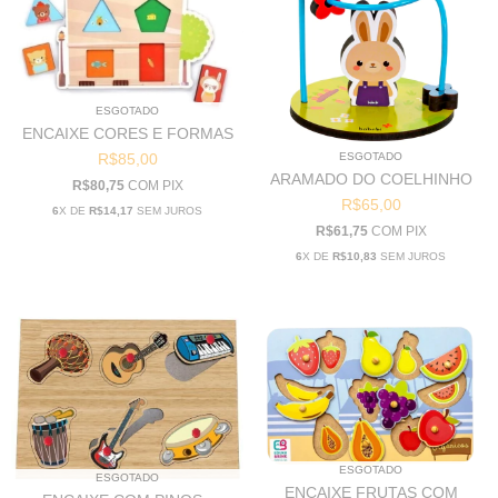
ESGOTADO
ENCAIXE CORES E FORMAS
R$85,00
ESGOTADO
ARAMADO DO COELHINHO
R$80,75
COM
PIX
R$65,00
6
X DE
R$14,17
SEM JUROS
R$61,75
COM
PIX
6
X DE
R$10,83
SEM JUROS
ESGOTADO
ESGOTADO
ENCAIXE FRUTAS COM