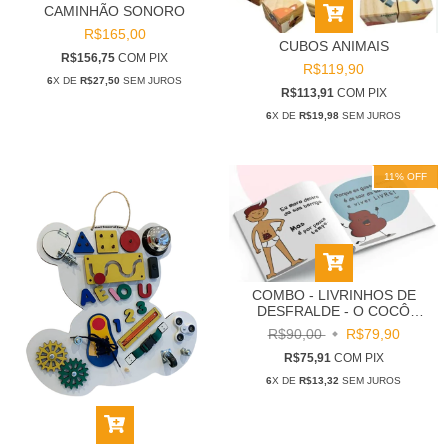
CAMINHÃO SONORO
R$165,00
CUBOS ANIMAIS
R$156,75
COM
PIX
R$119,90
6
X DE
R$27,50
SEM JUROS
R$113,91
COM
PIX
6
X DE
R$19,98
SEM JUROS
11
%
OFF
COMBO - LIVRINHOS DE
DESFRALDE - O COCÔ
AMIGO + TCHAU FRALDAS
R$90,00
R$79,90
R$75,91
COM
PIX
6
X DE
R$13,32
SEM JUROS