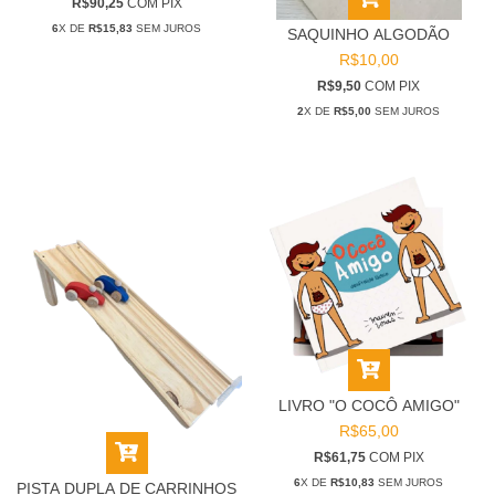
R$90,25
COM
PIX
6
X DE
R$15,83
SEM JUROS
SAQUINHO ALGODÃO
R$10,00
R$9,50
COM
PIX
2
X DE
R$5,00
SEM JUROS
LIVRO "O COCÔ AMIGO"
R$65,00
R$61,75
COM
PIX
6
X DE
R$10,83
SEM JUROS
PISTA DUPLA DE CARRINHOS