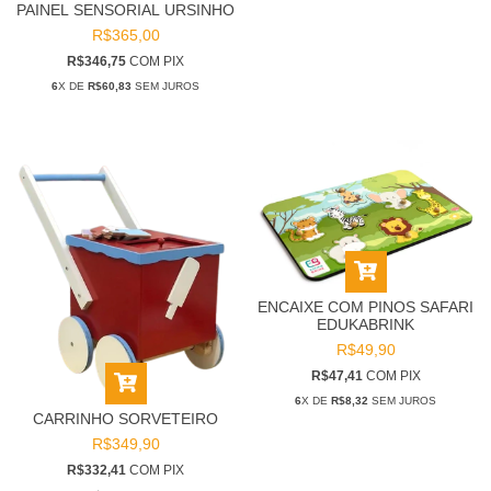
PAINEL SENSORIAL URSINHO
R$365,00
R$346,75
COM
PIX
6
X DE
R$60,83
SEM JUROS
ENCAIXE COM PINOS SAFARI
EDUKABRINK
R$49,90
R$47,41
COM
PIX
6
X DE
R$8,32
SEM JUROS
CARRINHO SORVETEIRO
R$349,90
R$332,41
COM
PIX