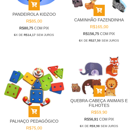
PANDEIROLA KIDZOO
CAMINHÃO FAZENDINHA
R$85,00
R$165,00
R$80,75
COM
PIX
R$156,75
COM
PIX
6
X DE
R$14,17
SEM JUROS
6
X DE
R$27,50
SEM JUROS
QUEBRA-CABEÇA ANIMAIS E
FILHOTES
R$59,90
R$56,91
COM
PIX
PALHAÇO PEDAGÓGICO
6
X DE
R$9,98
SEM JUROS
R$75,00