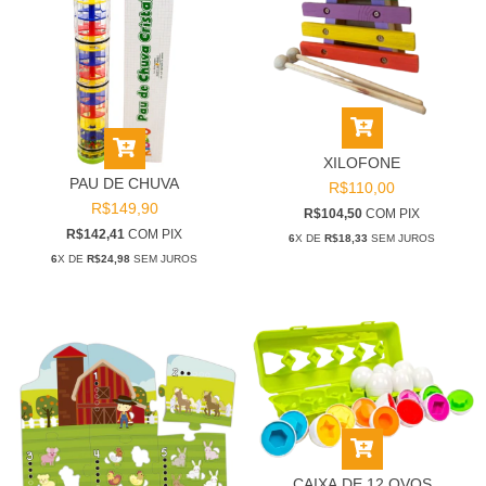
XILOFONE
PAU DE CHUVA
R$110,00
R$149,90
R$104,50
COM
PIX
R$142,41
COM
PIX
6
X DE
R$18,33
SEM JUROS
6
X DE
R$24,98
SEM JUROS
CAIXA DE 12 OVOS