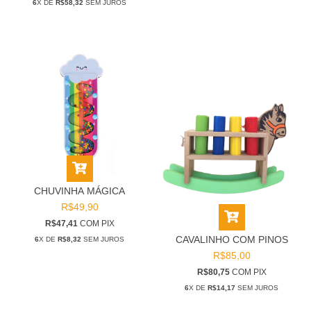
6
X DE
R$58,32
SEM JUROS
CHUVINHA MÁGICA
R$49,90
R$47,41
COM
PIX
CAVALINHO COM PINOS
6
X DE
R$8,32
SEM JUROS
R$85,00
R$80,75
COM
PIX
6
X DE
R$14,17
SEM JUROS