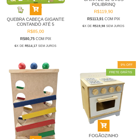
POLIBRINQ
R$119,90
R$113,91
COM
PIX
QUEBRA CABEÇA GIGANTE
CONTANDO ATÉ 5
6
X DE
R$19,98
SEM JUROS
R$85,00
R$80,75
COM
PIX
6
X DE
R$14,17
SEM JUROS
9
%
OFF
FRETE GRÁTIS
FOGÃOZINHO