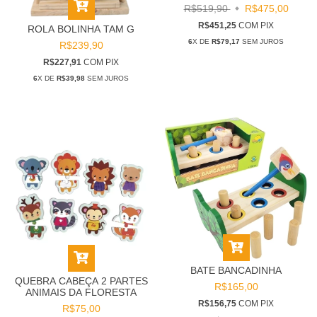
R$519,90
R$475,00
R$451,25
COM
PIX
ROLA BOLINHA TAM G
6
X DE
R$79,17
SEM JUROS
R$239,90
R$227,91
COM
PIX
6
X DE
R$39,98
SEM JUROS
BATE BANCADINHA
QUEBRA CABEÇA 2 PARTES
R$165,00
ANIMAIS DA FLORESTA
R$156,75
COM
PIX
R$75,00