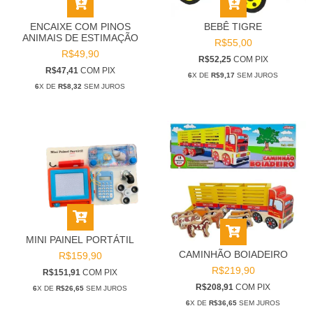
ENCAIXE COM PINOS
BEBÊ TIGRE
ANIMAIS DE ESTIMAÇÃO
R$55,00
R$49,90
R$52,25
COM
PIX
R$47,41
COM
PIX
6
X DE
R$9,17
SEM JUROS
6
X DE
R$8,32
SEM JUROS
MINI PAINEL PORTÁTIL
CAMINHÃO BOIADEIRO
R$159,90
R$219,90
R$151,91
COM
PIX
R$208,91
COM
PIX
6
X DE
R$26,65
SEM JUROS
6
X DE
R$36,65
SEM JUROS