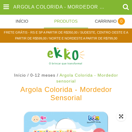
ARGOLA COLORIDA - MORDEDOR SENSORIAL
INÍCIO
PRODUTOS
CARRINHO
0
FRETE GRÁTIS - RS E SP A PARTIR DE R$350,00 / SUDESTE, CENTRO OESTE E A
PARTIR DE R$599,00 / NORTE E NORDESTE A PARTIR DE R$799,00
Início
/
0-12 meses
/
Argola Colorida - Mordedor
sensorial
Argola Colorida - Mordedor
Sensorial